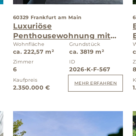
60329 Frankfurt am Main
6
Luxuriöse
Penthousewohnung mit
spektakulärem
Wohnfläche
Grundstück
W
ca. 222,57 m²
ca. 3819 m²
Skylineblick
Zimmer
ID
6
2026-K-F-567
Kaufpreis
K
MEHR ERFAHREN
2.350.000 €