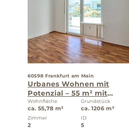
60598 Frankfurt am Main
Urbanes Wohnen mit
Potenzial – 55 m² mit
Balkon in guter Lage
Wohnfläche
Grundstück
ca. 55,78 m²
ca. 1206 m²
Zimmer
ID
2
5