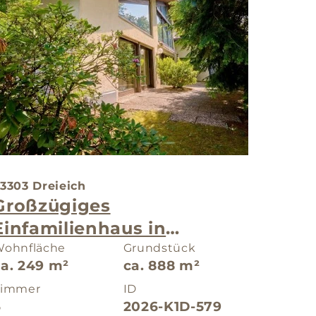
3303 Dreieich
Großzügiges
Einfamilienhaus in
naturnaher Umgebung
ohnfläche
Grundstück
ca. 249 m²
ca. 888 m²
Zimmer
ID
6
2026-K1D-579