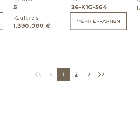
5
26-K1G-564
Kaufpreis
MEHR ERFAHREN
1.390.000 €
«
‹
›
»
1
2