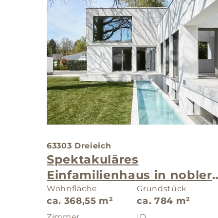
63303 Dreieich
Spektakuläres
Einfamilienhaus in nobler
Lage
Wohnfläche
Grundstück
ca. 368,55 m²
ca. 784 m²
Zimmer
ID