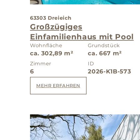
63303 Dreieich
Großzügiges
Einfamilienhaus mit Pool
Wohnfläche
Grundstück
ca. 302,89 m²
ca. 667 m²
Zimmer
ID
6
2026-K1B-573
MEHR ERFAHREN