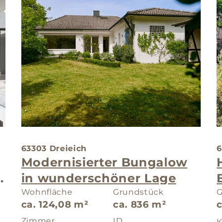
63303 Dreieich
6
Modernisierter Bungalow
in wunderschöner Lage
Wohnfläche
Grundstück
G
ca. 124,08 m²
ca. 836 m²
c
Zimmer
ID
K