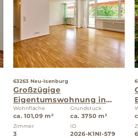
63263 Neu-Isenburg
6
Großzügige
Eigentumswohnung in
gepflegtem
Wohnfläche
Grundstück
W
ca. 101,09 m²
ca. 3750 m²
Mehrfamilienhaus
Zimmer
ID
3
2026-K1NI-579