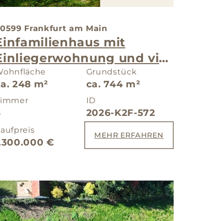
0599 Frankfurt am Main
Einfamilienhaus mit
Einliegerwohnung und viel
Potential
ohnfläche
Grundstück
ca. 248 m²
ca. 744 m²
Zimmer
ID
8
2026-K2F-572
aufpreis
MEHR ERFAHREN
1.300.000 €