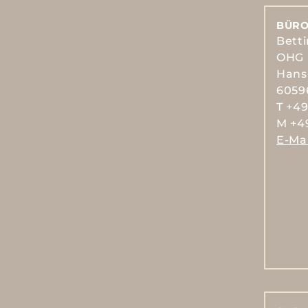
BÜRO
Bett
OHG
Hans
6059
T +49
M +49
E-Mai