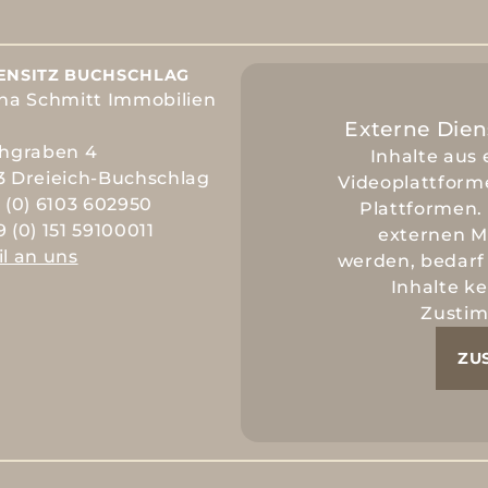
ENSITZ BUCHSCHLAG
ina Schmitt Immobilien
Externe Dien
chgraben 4
Inhalte aus 
3 Dreieich-Buchschlag
Videoplattform
 (0) 6103 602950
Plattformen.
 (0) 151 59100011
externen M
l an uns
werden, bedarf 
Inhalte k
Zusti
ZU