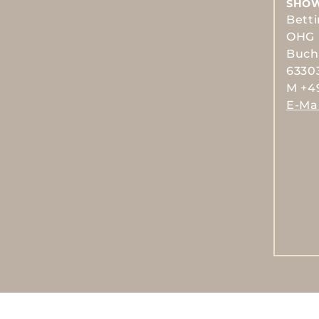
SHO
Bett
OHG
Buch
6330
M +49
E-Mai