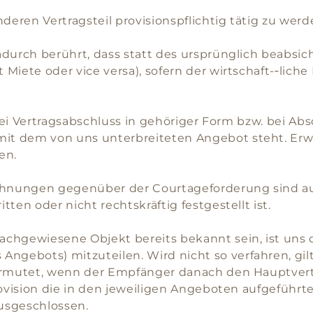
deren Vertragsteil provisionspflichtig tätig zu werd
adurch berührt, dass statt des ursprünglich beabsic
Miete oder vice versa), sofern der wirtschaft-‑lich
 bei Vertragsabschluss in gehöriger Form bzw. bei Ab
it dem von uns unterbreiteten Angebot steht. E
en.
hnungen gegenüber der Courtageforderung sind au
ten oder nicht rechtskräftig festgestellt ist.
chgewiesene Objekt bereits bekannt sein, ist uns d
ebots) mitzuteilen. Wird nicht so verfahren, gilt 
ermutet, wenn der Empfänger danach den Hauptvertr
rovision die in den jeweiligen Angeboten aufgeführ
ausgeschlossen.