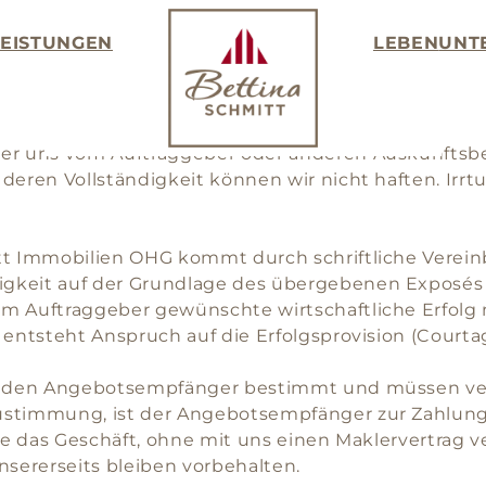
LEISTUNGEN
LEBEN
UNT
er uns vom Auftraggeber oder anderen Auskunftsbef
 deren Vollständigkeit können wir nicht haften. Ir
itt Immobilien OHG kommt durch schriftliche Verei
igkeit auf der Grundlage des übergebenen Exposé
m Auftraggeber gewünschte wirtschaftliche Erfolg 
 entsteht Anspruch auf die Erfolgsprovision (Courta
ür den Angebotsempfänger bestimmt und müssen ver
ustimmung, ist der Angebotsempfänger zur Zahlung 
tte das Geschäft, ohne mit uns einen Maklervertrag v
sererseits bleiben vorbehalten.