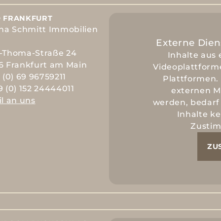
 FRANKFURT
ina Schmitt Immobilien
Externe Dien
-Thoma-Straße 24
Inhalte aus 
6 Frankfurt am Main
Videoplattform
 (0) 69 96759211
Plattformen.
 (0) 152 24444011
externen M
l an uns
werden, bedarf 
Inhalte k
Zusti
ZU