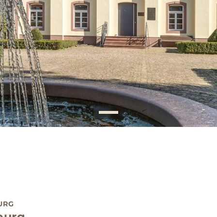
URG
burg