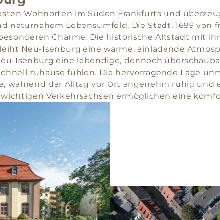
testen Wohnorten im Süden Frankfurts und überzeu
d naturnahem Lebensumfeld. Die Stadt, 1699 von 
besonderen Charme: Die historische Altstadt mit i
leiht Neu-Isenburg eine warme, einladende Atmosp
Neu-Isenburg eine lebendige, dennoch überschaubar
schnell zuhause fühlen. Die hervorragende Lage unm
le, während der Alltag vor Ort angenehm ruhig und 
wichtigen Verkehrsachsen ermöglichen eine komfort