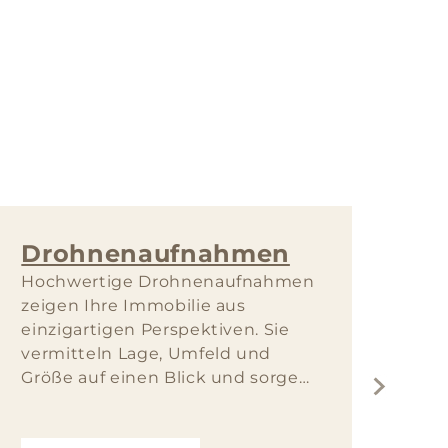
Drohnenaufnahmen
Ho
Hochwertige Drohnenaufnahmen
Mit
zeigen Ihre Immobilie aus
set
einzigartigen Perspektiven. Sie
in 
vermitteln Lage, Umfeld und
Ein
Größe auf einen Blick und sorgen
ent
für mehr Aufmerksamkeit bei
Wer
Interessenten.
bes