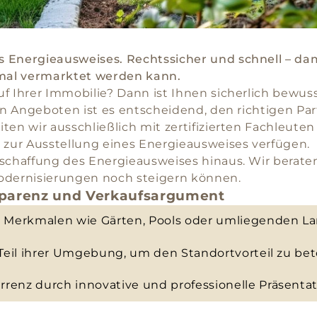
 Energieausweises. Rechtssicher und schnell – dami
mal vermarktet werden kann.
f Ihrer Immobilie? Dann ist Ihnen sicherlich bewus
von Angeboten ist es entscheidend, den richtigen Par
ten wir ausschließlich mit zertifizierten Fachleut
s zur Ausstellung eines Energieausweises verfügen.
schaffung des Energieausweises hinaus. Wir beraten
Modernisierungen noch steigern können.
nsparenz und Verkaufsargument
Merkmalen wie Gärten, Pools oder umliegenden L
 Teil ihrer Umgebung, um den Standortvorteil zu be
renz durch innovative und professionelle Präsenta